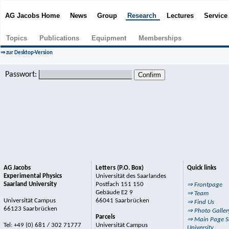
AG Jacobs Home
News
Group
Research
Lectures
Servic
Topics
Publications
Equipment
Memberships
⇒ zur Desktop-Version
Passwort:
AG Jacobs
Letters (P.O. Box)
Quick links
Experimental Physics
Universität des Saarlandes
Saarland University
Postfach 151 150
⇒ Frontpage
Gebäude E2 9
⇒ Team
Universität Campus
66041 Saarbrücken
⇒ Find Us
66123 Saarbrücken
⇒ Photo Galler
Parcels
⇒ Main Page S
Tel: +49 (0) 681 / 302 71777
Universität Campus
University