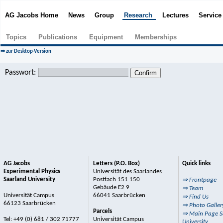
AG Jacobs Home
News
Group
Research
Lectures
Servic
Topics
Publications
Equipment
Memberships
⇒ zur Desktop-Version
Passwort:
AG Jacobs
Letters (P.O. Box)
Quick links
Experimental Physics
Universität des Saarlandes
Saarland University
Postfach 151 150
⇒ Frontpage
Gebäude E2 9
⇒ Team
Universität Campus
66041 Saarbrücken
⇒ Find Us
66123 Saarbrücken
⇒ Photo Galler
Parcels
⇒ Main Page S
Tel: +49 (0) 681 / 302 71777
Universität Campus
University