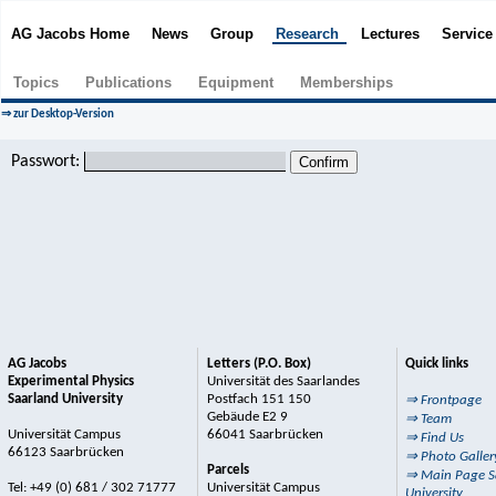
AG Jacobs Home
News
Group
Research
Lectures
Servic
Topics
Publications
Equipment
Memberships
⇒ zur Desktop-Version
Passwort:
AG Jacobs
Letters (P.O. Box)
Quick links
Experimental Physics
Universität des Saarlandes
Saarland University
Postfach 151 150
⇒ Frontpage
Gebäude E2 9
⇒ Team
Universität Campus
66041 Saarbrücken
⇒ Find Us
66123 Saarbrücken
⇒ Photo Galler
Parcels
⇒ Main Page S
Tel: +49 (0) 681 / 302 71777
Universität Campus
University