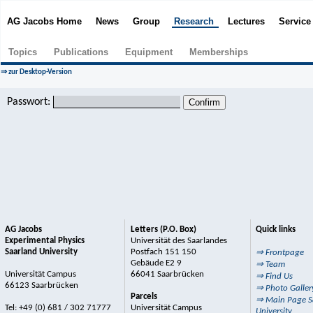
AG Jacobs Home
News
Group
Research
Lectures
Servic
Topics
Publications
Equipment
Memberships
⇒ zur Desktop-Version
Passwort:
AG Jacobs
Letters (P.O. Box)
Quick links
Experimental Physics
Universität des Saarlandes
Saarland University
Postfach 151 150
⇒ Frontpage
Gebäude E2 9
⇒ Team
Universität Campus
66041 Saarbrücken
⇒ Find Us
66123 Saarbrücken
⇒ Photo Galler
Parcels
⇒ Main Page S
Tel: +49 (0) 681 / 302 71777
Universität Campus
University