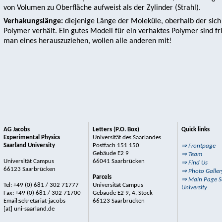
von Volumen zu Oberfläche aufweist als der Zylinder (Strahl).
Verhakungslänge:
diejenige Länge der Moleküle, oberhalb der sich
Polymer verhält. Ein gutes Modell für ein verhaktes Polymer sind fr
man eines herauszuziehen, wollen alle anderen mit!
AG Jacobs
Letters (P.O. Box)
Quick links
Experimental Physics
Universität des Saarlandes
Saarland University
Postfach 151 150
⇒ Frontpage
Gebäude E2 9
⇒ Team
Universität Campus
66041 Saarbrücken
⇒ Find Us
66123 Saarbrücken
⇒ Photo Galler
Parcels
⇒ Main Page S
Tel: +49 (0) 681 / 302 71777
Universität Campus
University
Fax: +49 (0) 681 / 302 71700
Gebäude E2 9, 4. Stock
Email:sekretariat-jacobs
66123 Saarbrücken
[at] uni-saarland.de