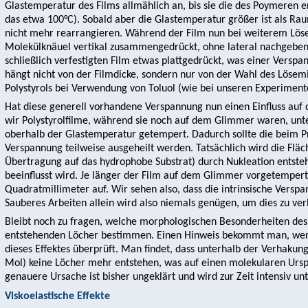
Glastemperatur des Films allmählich an, bis sie die des Poymeren err
das etwa 100°C). Sobald aber die Glastemperatur größer ist als Ra
nicht mehr rearrangieren. Während der Film nun bei weiterem Löse
Molekülknäuel vertikal zusammengedrückt, ohne lateral nachgeben z
schließlich verfestigten Film etwas plattgedrückt, was einer Verspa
hängt nicht von der Filmdicke, sondern nur von der Wahl des Lösemi
Polystyrols bei Verwendung von Toluol (wie bei unseren Experiment
Hat diese generell vorhandene Verspannung nun einen Einfluss auf 
wir Polystyrolfilme, während sie noch auf dem Glimmer waren, unt
oberhalb der Glastemperatur getempert. Dadurch sollte die beim P
Verspannung teilweise ausgeheilt werden. Tatsächlich wird die Flä
Übertragung auf das hydrophobe Substrat) durch Nukleation entste
beeinflusst wird. Je länger der Film auf dem Glimmer vorgetempert
Quadratmillimeter auf. Wir sehen also, dass die intrinsische Verspa
Sauberes Arbeiten allein wird also niemals genügen, um dies zu ver
Bleibt noch zu fragen, welche morphologischen Besonderheiten des 
entstehenden Löcher bestimmen. Einen Hinweis bekommt man, wen
dieses Effektes überprüft. Man findet, dass unterhalb der Verhakung
Mol) keine Löcher mehr entstehen, was auf einen molekularen Ursp
genauere Ursache ist bisher ungeklärt und wird zur Zeit intensiv un
Viskoelastische Effekte