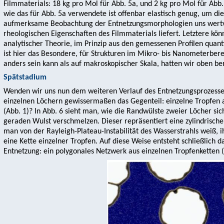
Filmmaterials: 18 kg pro Mol für Abb. 5a, und 2 kg pro Mol für Abb. 
wie das für Abb. 5a verwendete ist offenbar elastisch genug, um die
aufmerksame Beobachtung der Entnetzungsmorphologien uns wertvo
rheologischen Eigenschaften des Filmmaterials liefert. Letztere kö
analytischer Theorie, im Prinzip aus den gemessenen Profilen quant
ist hier das Besondere, für Strukturen im Mikro- bis Nanometerbere
anders sein kann als auf makroskopischer Skala, hatten wir oben be
Spätstadium
Wenden wir uns nun dem weiteren Verlauf des Entnetzungsprozesses
einzelnen Löchern gewissermaßen das Gegenteil: einzelne Tropfen 
(Abb. 1)? In Abb. 6 sieht man, wie die Randwülste zweier Löcher sic
geraden Wulst verschmelzen. Dieser repräsentiert eine zylindrische 
man von der Rayleigh-Plateau-Instabilität des Wasserstrahls weiß, ih
eine Kette einzelner Tropfen. Auf diese Weise entsteht schließlich 
Entnetzung: ein polygonales Netzwerk aus einzelnen Tropfenketten (v