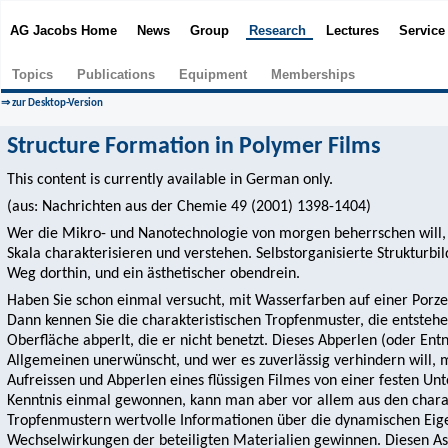
AG Jacobs Home
News
Group
Research
Lectures
Servic
Topics
Publications
Equipment
Memberships
⇒ zur Desktop-Version
Structure Formation in Polymer Films
This content is currently available in German only.
(aus: Nachrichten aus der Chemie 49 (2001) 1398-1404)
Wer die Mikro- und Nanotechnologie von morgen beherrschen will, 
Skala charakterisieren und verstehen. Selbstorganisierte Strukturbi
Weg dorthin, und ein ästhetischer obendrein.
Haben Sie schon einmal versucht, mit Wasserfarben auf einer Porze
Dann kennen Sie die charakteristischen Tropfenmuster, die entstehe
Oberfläche abperlt, die er nicht benetzt. Dieses Abperlen (oder Entn
Allgemeinen unerwünscht, und wer es zuverlässig verhindern will, 
Aufreissen und Abperlen eines flüssigen Filmes von einer festen Unt
Kenntnis einmal gewonnen, kann man aber vor allem aus den charak
Tropfenmustern wertvolle Informationen über die dynamischen Eig
Wechselwirkungen der beteiligten Materialien gewinnen. Diesen Asp