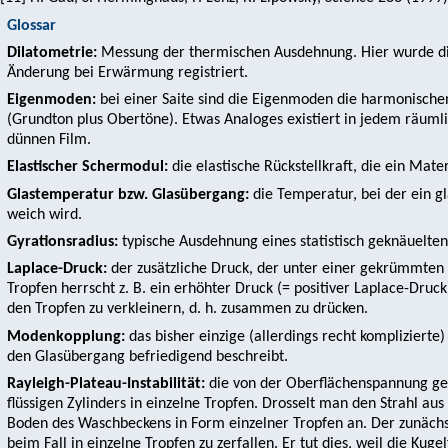
Glossar
Dilatometrie:
Messung der thermischen Ausdehnung. Hier wurde die
Änderung bei Erwärmung registriert.
Eigenmoden:
bei einer Saite sind die Eigenmoden die harmonischen
(Grundton plus Obertöne). Etwas Analoges existiert in jedem räuml
dünnen Film.
Elastischer Schermodul:
die elastische Rückstellkraft, die ein Mate
Glastemperatur bzw. Glasübergang:
die Temperatur, bei der ein glas
weich wird.
Gyrationsradius:
typische Ausdehnung eines statistisch geknäuelte
Laplace-Druck:
der zusätzliche Druck, der unter einer gekrümmten F
Tropfen herrscht z. B. ein erhöhter Druck (= positiver Laplace-Druc
den Tropfen zu verkleinern, d. h. zusammen zu drücken.
Modenkopplung:
das bisher einzige (allerdings recht kompliziert
den Glasübergang befriedigend beschreibt.
Rayleigh-Plateau-Instabilität:
die von der Oberflächenspannung g
flüssigen Zylinders in einzelne Tropfen. Drosselt man den Strahl a
Boden des Waschbeckens in Form einzelner Tropfen an. Der zunächst
beim Fall in einzelne Tropfen zu zerfallen. Er tut dies, weil die Kug