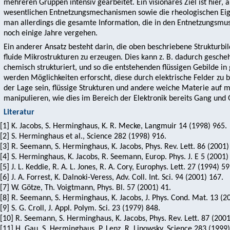
mehreren Gruppen intensiv gearbeitet. Ein visionäres Ziel ist hier, 
wesentlichen Entnetzungsmechanismen sowie die rheologischen Eige
man allerdings die gesamte Information, die in den Entnetzungsmu
noch einige Jahre vergehen.
Ein anderer Ansatz besteht darin, die oben beschriebene Strukturb
fluide Mikrostrukturen zu erzeugen. Dies kann z. B. dadurch gesche
chemisch strukturiert, und so die entstehenden flüssigen Gebilde i
werden Möglichkeiten erforscht, diese durch elektrische Felder zu b
der Lage sein, flüssige Strukturen und andere weiche Materie auf mi
manipulieren, wie dies im Bereich der Elektronik bereits Gang und 
Literatur
[1] K. Jacobs, S. Herminghaus, K. R. Mecke, Langmuir 14 (1998) 965.
[2] S. Herminghaus et al., Science 282 (1998) 916.
[3] R. Seemann, S. Herminghaus, K. Jacobs, Phys. Rev. Lett. 86 (2001)
[4] S. Herminghaus, K. Jacobs, R. Seemann, Europ. Phys. J. E 5 (2001)
[5] J. L. Keddie, R. A. L. Jones, R. A. Cory, Europhys. Lett. 27 (1994) 59
[6] J. A. Forrest, K. Dalnoki-Veress, Adv. Coll. Int. Sci. 94 (2001) 167.
[7] W. Götze, Th. Voigtmann, Phys. Bl. 57 (2001) 41.
[8] R. Seemann, S. Herminghaus, K. Jacobs, J. Phys. Cond. Mat. 13 (2
[9] S. G. Croll, J. Appl. Polym. Sci. 23 (1979) 848.
[10] R. Seemann, S. Herminghaus, K. Jacobs, Phys. Rev. Lett. 87 (200
[11] H. Gau, S. Herminghaus, P. Lenz, R. Lipowsky, Science 283 (1999)