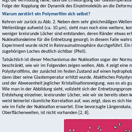
legt die Vermutung nahe, dass die Erniedrigung der Glastemperatur
Folge der Kopplung der Dynamik des Einzelmoleküls an die Deformat
Warum zerstört ein Polymerfilm sich selbst?
Kehren wir zurück zu Abb. 2. Neben dem sehr gleichmäßgen Wellenmu
Wellenlänge aufweist (ca. 10 µm), sieht man noch eine weitere, ko
weniger kreisrunde Löcher sind entstanden, deren Ränder etwas er
Nukleationskeime für die Entnetzung gesorgt; in diesem Falle wahrs
Experiment wurde nicht in Reinraumatmosphäre durchgeführt. Ein 
zugehörigen Loches deutlich sichtbar (Pfeil).
Tatsächlich ist dieser Mechanismus der Nukleation sogar der Norma
beschränkt, wie wir im Folgenden zeigen wollen. Abb. 4 zeigt eine
Polystyrolfilms, der zunächst im festen Zustand auf einen hydrophob
dann über seine Glastemperatur erhitzt wurde. Ataktisches Polysty
und der Abwesenheit jeglicher Kristallisationsneigung, was es als 
Wie man in der Abbildung sieht, vollzieht sich der Entnetzungsprozes
Entstehung einzelner, kreisrunder Löcher, wie wir sie bereits oben
weist keinerlei räumliche Korrelation auf, was zeigt, dass es sich hi
wie im Falle der Nukleation erwartet. Eine bevorzugte Längenskala, 
Oberflächenwellen, ist nicht vorhanden [2, 8].