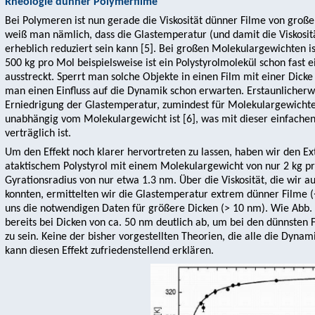
Rheologie dünner Polymerfilme
Bei Polymeren ist nun gerade die Viskosität dünner Filme von großem
weiß man nämlich, dass die Glastemperatur (und damit die Viskosit
erheblich reduziert sein kann [5]. Bei großen Molekulargewichten is
500 kg pro Mol beispielsweise ist ein Polystyrolmolekül schon fas
ausstreckt. Sperrt man solche Objekte in einen Film mit einer Dick
man einen Einfluss auf die Dynamik schon erwarten. Erstaunlicherwe
Erniedrigung der Glastemperatur, zumindest für Molekulargewichte 
unabhängig vom Molekulargewicht ist [6], was mit dieser einfache
verträglich ist.
Um den Effekt noch klarer hervortreten zu lassen, haben wir den Ex
ataktischem Polystyrol mit einem Molekulargewicht von nur 2 kg pr
Gyrationsradius von nur etwa 1.3 nm. Über die Viskosität, die wir 
konnten, ermittelten wir die Glastemperatur extrem dünner Filme (<
uns die notwendigen Daten für größere Dicken (> 10 nm). Wie Abb.
bereits bei Dicken von ca. 50 nm deutlich ab, um bei den dünnsten 
zu sein. Keine der bisher vorgestellten Theorien, die alle die Dynam
kann diesen Effekt zufriedenstellend erklären.