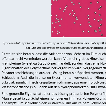
Typisches Anfangsstadium der Entnetzung in einem Polymerfilm (hier: Polystyrol). D
Film- und der Substratoberfläche her (Farben dünner Plättchen, o
Es stellte sich heraus, dass die Nukleation von Löchern im Film auc
offenbar nicht vermieden werden kann. Vielmehr gibt es Hinweise, 
Fremdkeime (wie etwa Staubkörner) handelt, sondern dass eine Nukl
Eigenschaften des Polymerfilms hervorgerufen wird. Vergegenwärti
Polymerbeschichtungen aus der Lösung heraus präpariert werden, 
Schleudern. Auch die in unseren Experimenten verwendeten Filme w
Substrat, nämlich frisch gespaltenen Glimmer, aus einer Toluol-Lös
Wasseroberfläche (s.o.), dann auf den hydrophobisierten Siliziumwa
Eine generelle Eigenschaft aller aus Lösung präparierten Polymerfil
Man erzeugt ja zunächst einen homogenen Film aus Polymerlösung
abdampft, um schließlich den erstarrten Film aus reinem Polymeren 